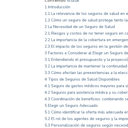
Contenido
ocultar
1
Introducción
1.1
La relevancia de los seguros de salud en 
1.2
Cómo un seguro de salud protege tanto la
2
La Necesidad de un Seguro de Salud
2.1
Riesgos y costos de no tener seguro en c
2.2
La importancia de la cobertura en emergen
2.3
El impacto de los seguros en la gestión d
3
Factores a Considerar al Elegir un Seguro d
3.1
Entendiendo el presupuesto y la proyecció
3.2
La importancia de mantener la continuidad
3.3
Cómo afectan las preexistencias a la elecc
4
Tipos de Seguros de Salud Disponibles
4.1
Seguro de gastos médicos mayores para si
4.2
Seguros para asistencia médica y su cobe
4.3
Coordinación de beneficios: combinando se
5
Elegir un Seguro Adecuado
5.1
Cómo identificar la oferta más adecuada e
5.2
El rol de los agentes de seguros y la imp
5.3
Personalización de seguros según necesida