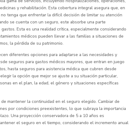
ia gama de servicios, incluyendo hospitalizaciones, operaciones,
icinas y rehabilitación. Esta cobertura integral asegura que, en
 tenga que enfrentar la difícil decisión de limitar su atención
ando se cuenta con un seguro, este absorbe una parte
tos gastos. Esta es una realidad crítica, especialmente considerando
atamientos médicos pueden llevar a las familias a situaciones de
os, la pérdida de su patrimonio.
cen diferentes opciones para adaptarse a las necesidades y
esde seguros para gastos médicos mayores, que entran en juego
ltos, hasta seguros para asistencia médica que cubren desde
legir la opción que mejor se ajuste a su situación particular,
nas en el plan, la edad, el género y situaciones específicas
 de mantener la continuidad en el seguro elegido. Cambiar de
ones por condiciones preexistentes, lo que subraya la importancia
 plazo. Una proyección conservadora de 5 a 10 años es
mantener el seguro en el tiempo, considerando el incremento anual